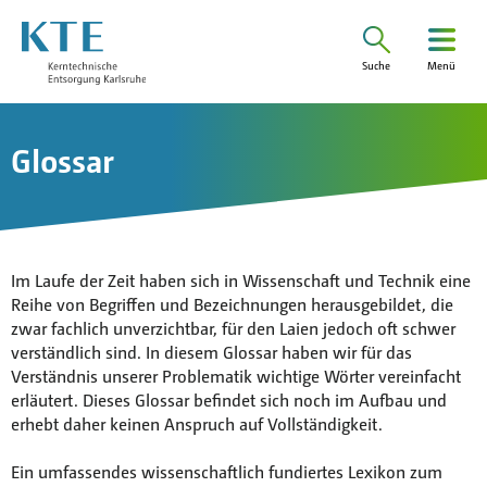
Suche
Menü
Suchen
nach:
Unternehmen
Glossar
Verantwortung
Projekte
Karriere
Im Laufe der Zeit haben sich in Wissenschaft und Technik eine
Ausschreibungen
Reihe von Begriffen und Bezeichnungen herausgebildet, die
zwar fachlich unverzichtbar, für den Laien jedoch oft schwer
Presse
verständlich sind. In diesem Glossar haben wir für das
Verständnis unserer Problematik wichtige Wörter vereinfacht
Kontakt
erläutert. Dieses Glossar befindet sich noch im Aufbau und
Anfahrt
erhebt daher keinen Anspruch auf Vollständigkeit.
Glossar
Ein umfassendes wissenschaftlich fundiertes Lexikon zum