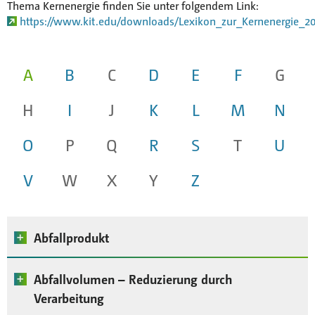
Thema Kernenergie finden Sie unter folgendem Link:
https://www.kit.edu/downloads/Lexikon_zur_Kernenergie_20
A
B
C
D
E
F
G
H
I
J
K
L
M
N
O
P
Q
R
S
T
U
V
W
X
Y
Z
Abfallprodukt
Abfallvolumen – Reduzierung durch
Als „Abfallprodukt“ bezeichnet man radioaktiven
Abfall im verarbeiteten Zustand (ohne
Verarbeitung
Endlagerbehälter
).